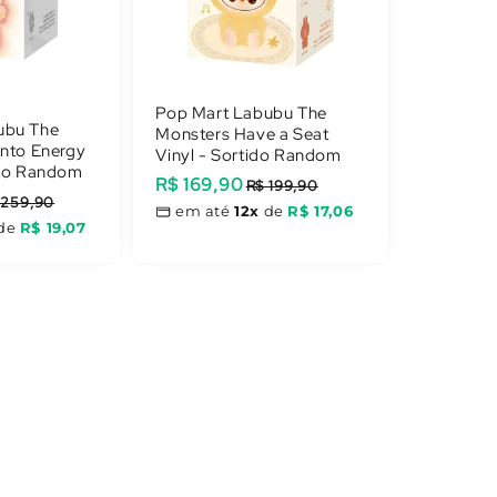
Pop Mart Labubu The
ubu The
Monsters Have a Seat
Into Energy
Vinyl - Sortido Random
ido Random
Preço
R$ 169,90
Preço
R$ 199,90
 259,90
promocional
normal
em até
12x
de
R$ 17,06
de
R$ 19,07