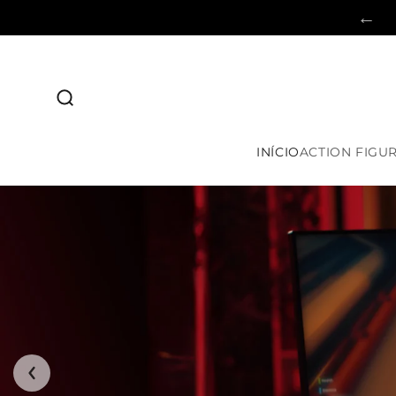
Pular
←
para o
conteúdo
INÍCIO
ACTION FIGU