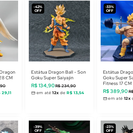
-42%
-33%
OFF
OFF
 Dragon
Estátua Dragon Ball - Son
Estátua Drago
 28 CM
Goku Super Saiyajin
Goku Super Sa
Fitness 17 CM
Preço
R$ 134,90
Preço
,90
R$ 234,90
Preço
R$ 389,90
Preço
R
promocional
normal
 29,11
em até
12x
de
R$ 13,54
promocional
normal
em até
12x
-39%
-23%
OFF
OFF