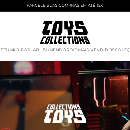
FRETE GRÁTIS PARA TODO O BRASIL
RE
FUNKO POP
LABUBU
NENDOROID
MAIS VENDIDOS
COLE