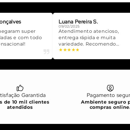
onçalves
Luana Pereira S.
09/02/2025
hegaram super
Atendimento atencioso,
adas e com todo
entrega rápida e muita
ensacional!
variedade. Recomendo
★
★
★
★
★
demais!
tisfação Garantida
Pagamento segu
is de 10 mil clientes
Ambiente seguro 
atendidos
compras online