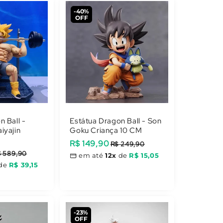
-40%
OFF
n Ball -
Estátua Dragon Ball - Son
iyajin
Goku Criança 10 CM
Preço
R$ 149,90
Preço
R$ 249,90
$ 589,90
promocional
normal
em até
12x
de
R$ 15,05
de
R$ 39,15
-23%
OFF