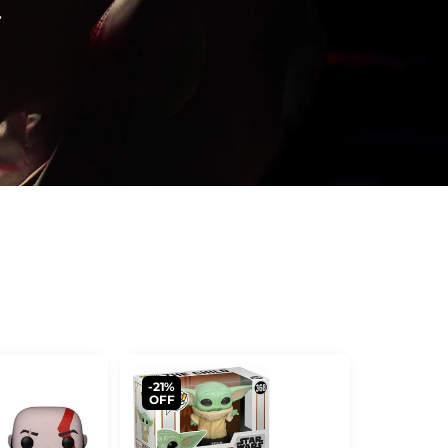
-21%
OFF