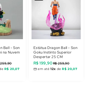
n Ball - Son
Estátua Dragon Ball - Son
hi na Nuvem
Goku Instinto Superior
Despertar 25 CM
Preço
R$ 199,90
Preço
 259,90
R$ 259,90
promocional
normal
de
R$ 20,07
em até
12x
de
R$ 20,07