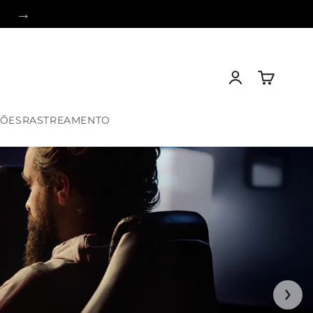
→
Fazer
Carrinho
login
ÇÕES
RASTREAMENTO