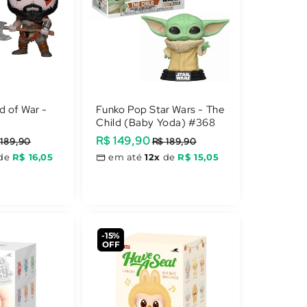
 of War -
Funko Pop Star Wars - The
Child (Baby Yoda) #368
Preço
R$ 149,90
Preço
 189,90
R$ 189,90
promocional
normal
de
R$ 16,05
em até
12x
de
R$ 15,05
-15%
OFF