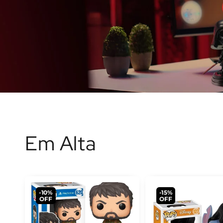
Em Alta
-10%
-15%
OFF
OFF