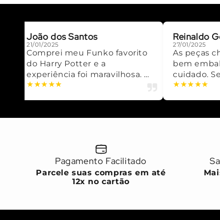
João dos Santos
Reinaldo G
21/01/2025
27/01/2025
Comprei meu Funko favorito
As peças c
do Harry Potter e a
bem embal
experiência foi maravilhosa. Já
cuidado. S
★
★
★
★
★
★
★
★
★
★
quero mais!
Pagamento Facilitado
Sa
Parcele suas compras em até
⁠Ma
12x no cartão