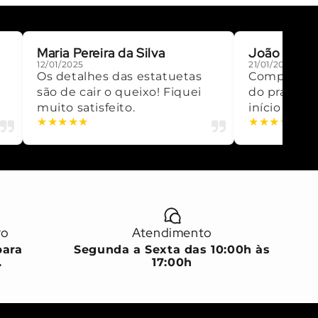
Maria Pereira da Silva
João dos S
12/01/2025
21/01/2025
Os detalhes das estatuetas
Compra fáci
são de cair o queixo! Fiquei
do prazo. T
muito satisfeito.
início ao fi
★
★
★
★
★
★
★
★
★
★
ro
Atendimento
para
Segunda a Sexta das 10:00h às
.
17:00h