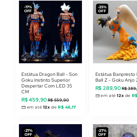
-17%
-25%
OFF
OFF
Estátua Dragon Ball - Son
Estátua Banpresto
Goku Instinto Superior
Ball Z - Goku Anjo
Despertar Com LED 35
Preço
R$ 289,90
Preço
R$ 389
CM
promocional
normal
em até
12x
de
R$
Preço
R$ 459,90
Preço
R$ 559,90
promocional
normal
em até
12x
de
R$ 46,17
-27%
-27%
OFF
OFF