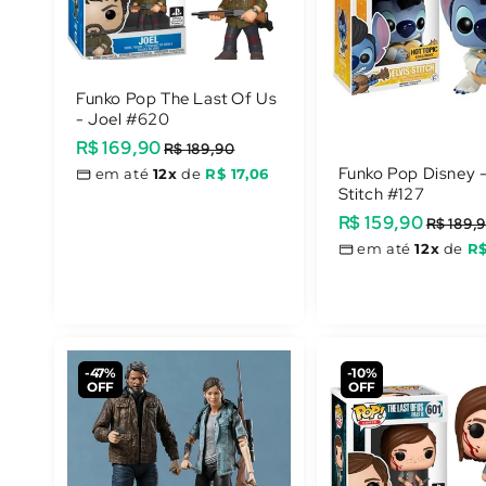
Funko Pop The Last Of Us
- Joel #620
Preço
R$ 169,90
Preço
R$ 189,90
promocional
normal
Funko Pop Disney -
em até
12x
de
R$ 17,06
Stitch #127
Preço
R$ 159,90
Preço
R$ 189,
promocional
normal
em até
12x
de
R$
-47%
-10%
OFF
OFF