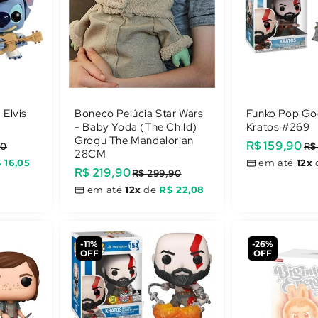
 Elvis
Boneco Pelúcia Star Wars
Funko Pop God
- Baby Yoda (The Child)
Kratos #269
Grogu The Mandalorian
Preço
R$ 159,90
Preço
90
R$
28CM
promocional
normal
 16,05
em até
12x
Preço
R$ 219,90
Preço
R$ 299,90
promocional
normal
em até
12x
de
R$ 22,08
-11%
-26%
OFF
OFF