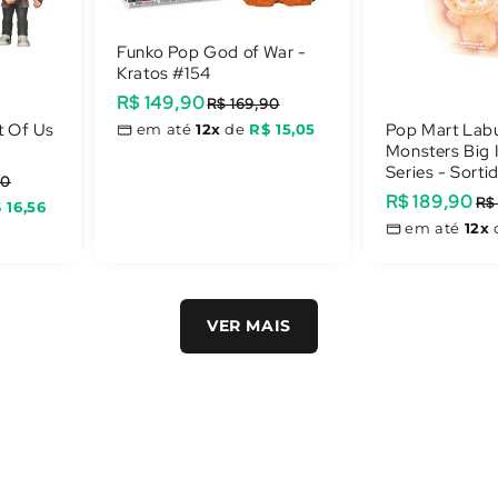
Funko Pop God of War -
Kratos #154
Preço
R$ 149,90
Preço
R$ 169,90
promocional
normal
t Of Us
Pop Mart Lab
em até
12x
de
R$ 15,05
Monsters Big 
Series - Sort
90
Preço
R$ 189,90
Preço
R$
 16,56
promocional
normal
em até
12x
VER MAIS