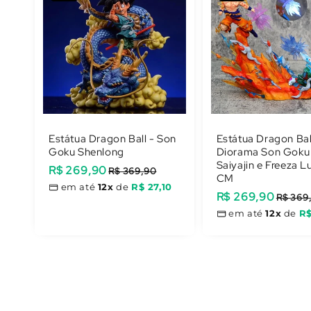
Estátua Dragon Ball - Son
Estátua Dragon Bal
Goku Shenlong
Diorama Son Goku
Saiyajin e Freeza L
Preço
R$ 269,90
Preço
R$ 369,90
CM
promocional
normal
em até
12x
de
R$ 27,10
Preço
R$ 269,90
Preço
R$ 369
promocional
normal
em até
12x
de
R$