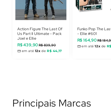
Action Figure The Last Of
Funko Pop The Las
Us Part II Ultimate - Pack
- Ellie #601
Joel e Ellie
Preço
R$ 164,90
Preço
R$ 184,
Preço
R$ 439,90
Preço
R$ 839,90
promocional
normal
em até
12x
de
R$
promocional
normal
em até
12x
de
R$ 44,17
Principais Marcas